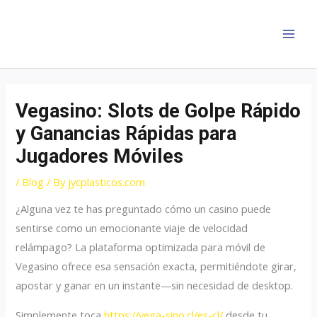
Skip
Post
MAI
to
navigation
MEN
content
Vegasino: Slots de Golpe Rápido
y Ganancias Rápidas para
Jugadores Móviles
/
Blog
/ By
jycplasticos.com
¿Alguna vez te has preguntado cómo un casino puede
sentirse como un emocionante viaje de velocidad
relámpago? La plataforma optimizada para móvil de
Vegasino ofrece esa sensación exacta, permitiéndote girar,
apostar y ganar en un instante—sin necesidad de desktop.
Simplemente toca
https://vega-sino.cl/es-cl/
desde tu