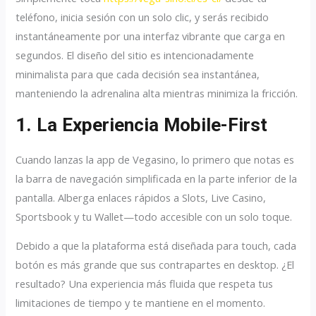
teléfono, inicia sesión con un solo clic, y serás recibido
instantáneamente por una interfaz vibrante que carga en
segundos. El diseño del sitio es intencionadamente
minimalista para que cada decisión sea instantánea,
manteniendo la adrenalina alta mientras minimiza la fricción.
1. La Experiencia Mobile-First
Cuando lanzas la app de Vegasino, lo primero que notas es
la barra de navegación simplificada en la parte inferior de la
pantalla. Alberga enlaces rápidos a Slots, Live Casino,
Sportsbook y tu Wallet—todo accesible con un solo toque.
Debido a que la plataforma está diseñada para touch, cada
botón es más grande que sus contrapartes en desktop. ¿El
resultado? Una experiencia más fluida que respeta tus
limitaciones de tiempo y te mantiene en el momento.