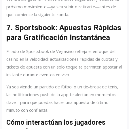
próximo movimiento—ya sea subir o retirarte—antes de
que comience la siguiente ronda.
7. Sportsbook: Apuestas Rápidas
para Gratificación Instantánea
El lado de Sportsbook de Vegasino refleja el enfoque del
casino en la velocidad: actualizaciones rápidas de cuotas y
tickets de apuesta con un solo toque te permiten apostar al
instante durante eventos en vivo.
Ya sea viendo un partido de fútbol o un tie-break de tenis,
las notificaciones push de la app te alertan en momentos
clave—para que puedas hacer una apuesta de último
minuto con confianza.
Cómo interactúan los jugadores