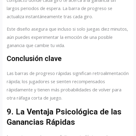
largos periodos de espera. La barra de progreso se
actualiza instantáneamente tras cada giro.
Este diseño asegura que incluso si solo juegas diez minutos,
aún puedes experimentar la emoción de una posible
ganancia que cambie tu vida.
Conclusión clave
Las barras de progreso rápidas significan retroalimentación
rápida; los jugadores se sienten recompensados
rápidamente y tienen más probabilidades de volver para
otra ráfaga corta de juego.
9. La Ventaja Psicológica de las
Ganancias Rápidas