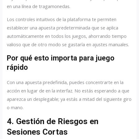
en una línea de tragamonedas.
Los controles intuitivos de la plataforma te permiten
establecer una apuesta predeterminada que se aplica
automáticamente en todos los juegos, ahorrando tiempo
valioso que de otro modo se gastaría en ajustes manuales.
Por qué esto importa para juego
rápido
Con una apuesta predefinida, puedes concentrarte en la
acción en lugar de en la interfaz. No estás esperando a que
aparezca un desplegable; ya estás a mitad del siguiente giro
o mano.
4. Gestión de Riesgos en
Sesiones Cortas