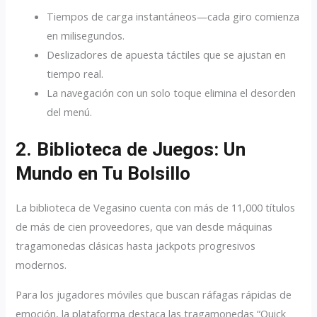
Tiempos de carga instantáneos—cada giro comienza
en milisegundos.
Deslizadores de apuesta táctiles que se ajustan en
tiempo real.
La navegación con un solo toque elimina el desorden
del menú.
2. Biblioteca de Juegos: Un
Mundo en Tu Bolsillo
La biblioteca de Vegasino cuenta con más de 11,000 títulos
de más de cien proveedores, que van desde máquinas
tragamonedas clásicas hasta jackpots progresivos
modernos.
Para los jugadores móviles que buscan ráfagas rápidas de
emoción, la plataforma destaca las tragamonedas “Quick