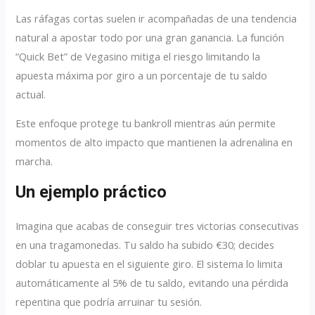
Las ráfagas cortas suelen ir acompañadas de una tendencia
natural a apostar todo por una gran ganancia. La función
“Quick Bet” de Vegasino mitiga el riesgo limitando la
apuesta máxima por giro a un porcentaje de tu saldo
actual.
Este enfoque protege tu bankroll mientras aún permite
momentos de alto impacto que mantienen la adrenalina en
marcha.
Un ejemplo práctico
Imagina que acabas de conseguir tres victorias consecutivas
en una tragamonedas. Tu saldo ha subido €30; decides
doblar tu apuesta en el siguiente giro. El sistema lo limita
automáticamente al 5% de tu saldo, evitando una pérdida
repentina que podría arruinar tu sesión.