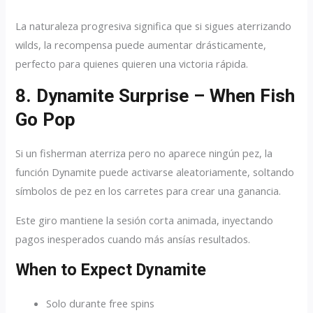
La naturaleza progresiva significa que si sigues aterrizando
wilds, la recompensa puede aumentar drásticamente,
perfecto para quienes quieren una victoria rápida.
8. Dynamite Surprise – When Fish
Go Pop
Si un fisherman aterriza pero no aparece ningún pez, la
función Dynamite puede activarse aleatoriamente, soltando
símbolos de pez en los carretes para crear una ganancia.
Este giro mantiene la sesión corta animada, inyectando
pagos inesperados cuando más ansías resultados.
When to Expect Dynamite
Solo durante free spins