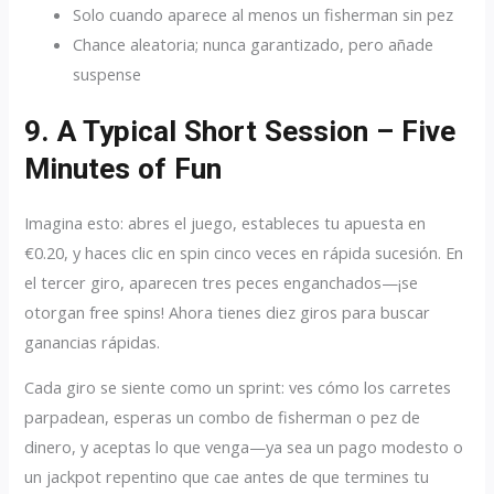
Solo cuando aparece al menos un fisherman sin pez
Chance aleatoria; nunca garantizado, pero añade
suspense
9. A Typical Short Session – Five
Minutes of Fun
Imagina esto: abres el juego, estableces tu apuesta en
€0.20, y haces clic en spin cinco veces en rápida sucesión. En
el tercer giro, aparecen tres peces enganchados—¡se
otorgan free spins! Ahora tienes diez giros para buscar
ganancias rápidas.
Cada giro se siente como un sprint: ves cómo los carretes
parpadean, esperas un combo de fisherman o pez de
dinero, y aceptas lo que venga—ya sea un pago modesto o
un jackpot repentino que cae antes de que termines tu