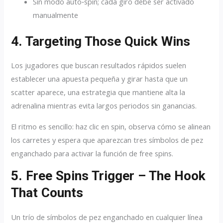
Sin modo auto‑spin; cada giro debe ser activado
manualmente
4. Targeting Those Quick Wins
Los jugadores que buscan resultados rápidos suelen
establecer una apuesta pequeña y girar hasta que un
scatter aparece, una estrategia que mantiene alta la
adrenalina mientras evita largos periodos sin ganancias.
El ritmo es sencillo: haz clic en spin, observa cómo se alinean
los carretes y espera que aparezcan tres símbolos de pez
enganchado para activar la función de free spins.
5. Free Spins Trigger – The Hook
That Counts
Un trío de símbolos de pez enganchado en cualquier línea