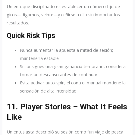
Un enfoque disciplinado es establecer un número fijo de
giros—digamos, veinte—y ceñirse a ello sin importar los
resultados.
Quick Risk Tips
Nunca aumentar la apuesta a mitad de sesión;
mantenerla estable
Si consigues una gran ganancia temprano, considera
tomar un descanso antes de continuar
Evita activar auto‑spin; el control manual mantiene la
sensación de alta intensidad
11. Player Stories – What It Feels
Like
Un entusiasta describió su sesión como “un viaje de pesca