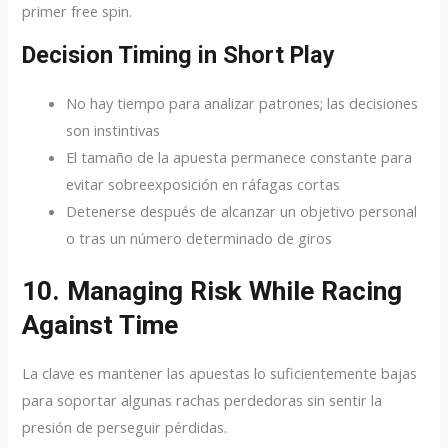
primer free spin.
Decision Timing in Short Play
No hay tiempo para analizar patrones; las decisiones
son instintivas
El tamaño de la apuesta permanece constante para
evitar sobreexposición en ráfagas cortas
Detenerse después de alcanzar un objetivo personal
o tras un número determinado de giros
10. Managing Risk While Racing
Against Time
La clave es mantener las apuestas lo suficientemente bajas
para soportar algunas rachas perdedoras sin sentir la
presión de perseguir pérdidas.